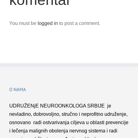
You must be
logged in
to post a comment.
O NAMA
UDRUŽENјE NEUROONKOLOGA SRBIJE je
nevladino, dobrovolјno, stručno i neprofitno udruženje,
osnovano radi ostvarivanja cilјeva u oblasti prevencije
i lečenja malignih obolenja nervnog sistema i radi