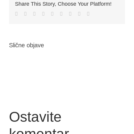
Share This Story, Choose Your Platform!
Facebook
Twitter
LinkedIn
Reddit
Whatsapp
Tumblr
Pinterest
Vk
Email
Slične objave
Ostavite
komentar