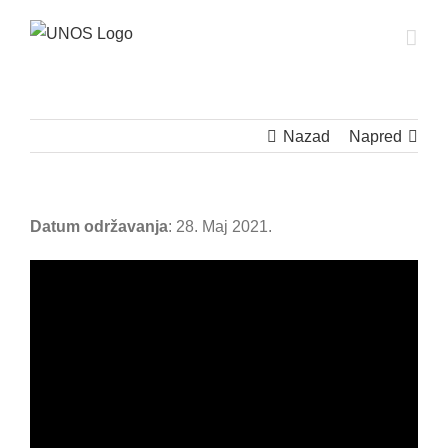
Skip
to
content
Nazad
Napred
Datum održavanja
: 28. Maj 2021.