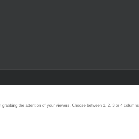
Y
E
or grabbing the attention of your viewers. Choose between 1, 2, 3 or 4 columns