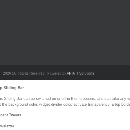
2026 | All Rights Reserved | Powered by
ARIA IT Solutions
Toggle
p Sliding Bar
Sliding
Bar
is Sliding Bar can be switched on or off in theme options, and can take any wi
Area
t the background color, widget divider color, activate transparency, a top borde
cent Tweets
wsletter