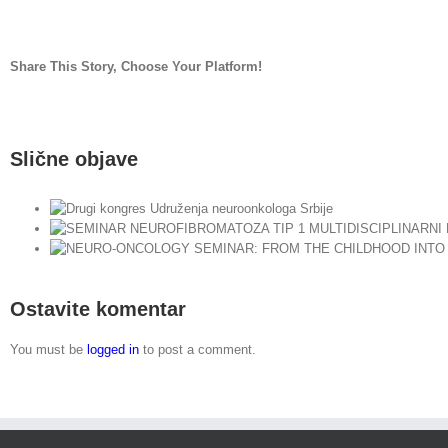
Share This Story, Choose Your Platform!
Facebook
Twitter
LinkedIn
Reddit
Whatsapp
Tumblr
Pinterest
Vk
Email
Slične objave
UP
O
Ostavite komentar
You must be
logged in
to post a comment.