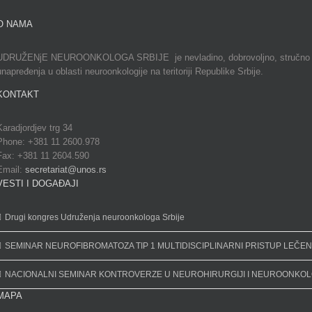
O NAMA
UDRUŽENјE NEUROONKOLOGA SRBIJE je nevladino, dobrovolјno, stručno i neprofi
unapređenja u oblasti neuroonkologije na teritoriji Republike Srbije.
KONTAKT
Karadjordjev trg 34
Phone: +381 11 2600.978
Fax: +381 11 2604.590
Email:
secretariat@unos.rs
VESTI I DOGAĐAJI
Drugi kongres Udruženja neuroonkologa Srbije
SEMINAR NEUROFIBROMATOZA TIP 1 MULTIDISCIPLINARNI PRISTUP LEČE
NACIONALNI SEMINAR KONTROVERZE U NEUROHIRURGIJI I NEUROONKOLO
MAPA