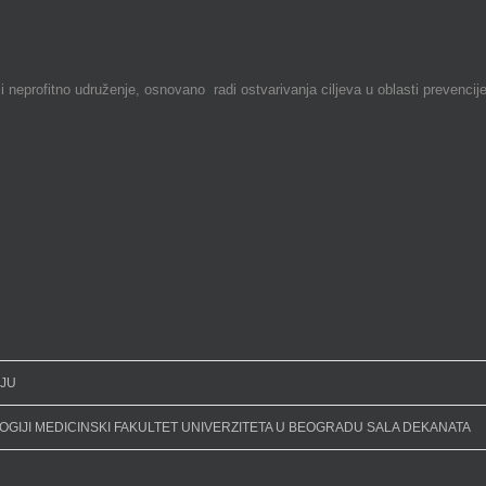
tno udruženje, osnovano radi ostvarivanja cilјeva u oblasti prevencije i l
NJU
GIJI MEDICINSKI FAKULTET UNIVERZITETA U BEOGRADU SALA DEKANATA