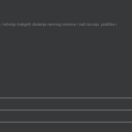
ečenja malignih obolenja nervnog sistema i radi razvoja, podrške i