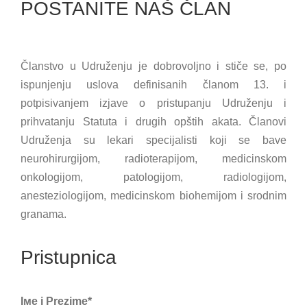
POSTANITE NAŠ ČLAN
Članstvo u Udruženju je dobrovoljno i stiče se, po
ispunjenju uslova definisanih članom 13. i
potpisivanjem izjave o pristupanju Udruženju i
prihvatanju Statuta i drugih opštih akata. Članovi
Udruženja su lekari specijalisti koji se bave
neurohirurgijom, radioterapijom, medicinskom
onkologijom, patologijom, radiologijom,
anesteziologijom, medicinskom biohemijom i srodnim
granama.
Pristupnica
Iме i Prezime*