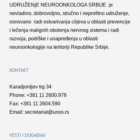
UDRUŽENјE NEUROONKOLOGA SRBIJE je
nevladino, dobrovolјno, stručno i neprofitno udruženje,
osnovano radi ostvarivanja cilјeva u oblasti prevencije
i lečenja malignih obolenja nervnog sistema i radi
razvoja, podrške i unapređenja u oblasti
neuroonkologije na teritoriji Republike Srbije.
KONTAKT
Karadjordjev trg 34
Phone: +381 11 2600.978
Fax: +381 11 2604.590
Email:
secretariat@unos.rs
VESTI I DOGAĐAJI