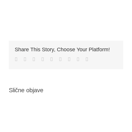
Share This Story, Choose Your Platform!
Facebook
Twitter
LinkedIn
Reddit
Whatsapp
Tumblr
Pinterest
Vk
Email
Slične objave