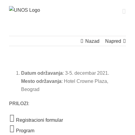
Skip
to
content
Nazad
Napred
Datum održavanja
: 3-5. decembar 2021.
Mesto održavanja
: Hotel Crowne Plaza,
Beograd
PRILOZI
:
Registracioni formular
Program