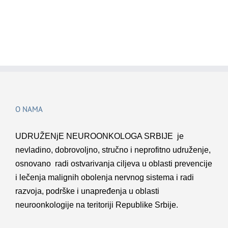
O NAMA
UDRUŽENјE NEUROONKOLOGA SRBIJE je
nevladino, dobrovolјno, stručno i neprofitno udruženje,
osnovano radi ostvarivanja cilјeva u oblasti prevencije
i lečenja malignih obolenja nervnog sistema i radi
razvoja, podrške i unapređenja u oblasti
neuroonkologije na teritoriji Republike Srbije.