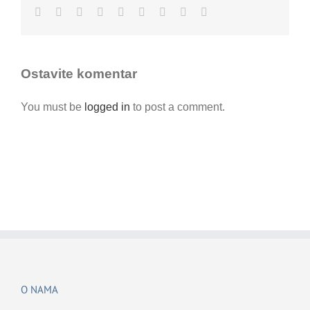
Facebook
Twitter
LinkedIn
Reddit
Whatsapp
Tumblr
Pinterest
Vk
Email
Ostavite komentar
You must be
logged in
to post a comment.
O NAMA