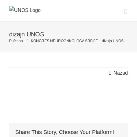
Skip
to
content
dizajn UNOS
Početna
|
1. KONGRES NEUROONKOLOGA SRBIJE
|
dizajn UNOS
Nazad
Share This Story, Choose Your Platform!