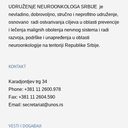
UDRUŽENјE NEUROONKOLOGA SRBIJE je
nevladino, dobrovolјno, stručno i neprofitno udruženje,
osnovano radi ostvarivanja cilјeva u oblasti prevencije
i lečenja malignih obolenja nervnog sistema i radi
razvoja, podrške i unapređenja u oblasti
neuroonkologije na teritoriji Republike Srbije.
KONTAKT
Karadjordjev trg 34
Phone: +381 11 2600.978
Fax: +381 11 2604.590
Email:
secretariat@unos.rs
VESTI I DOGAĐAJI