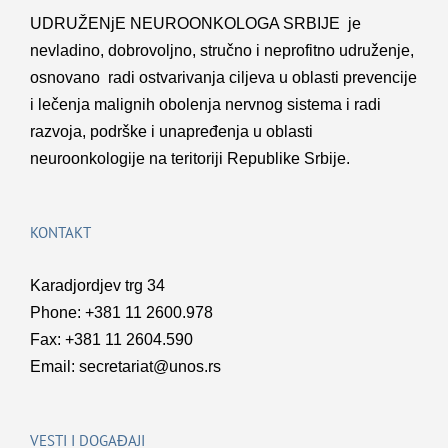
UDRUŽENјE NEUROONKOLOGA SRBIJE je
nevladino, dobrovolјno, stručno i neprofitno udruženje,
osnovano radi ostvarivanja cilјeva u oblasti prevencije
i lečenja malignih obolenja nervnog sistema i radi
razvoja, podrške i unapređenja u oblasti
neuroonkologije na teritoriji Republike Srbije.
KONTAKT
Karadjordjev trg 34
Phone: +381 11 2600.978
Fax: +381 11 2604.590
Email:
secretariat@unos.rs
VESTI I DOGAĐAJI