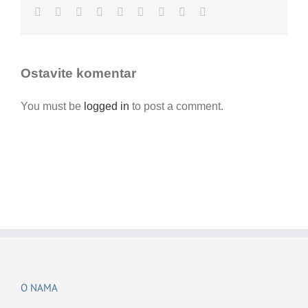
Facebook
Twitter
LinkedIn
Reddit
Whatsapp
Tumblr
Pinterest
Vk
Email
Ostavite komentar
You must be
logged in
to post a comment.
O NAMA