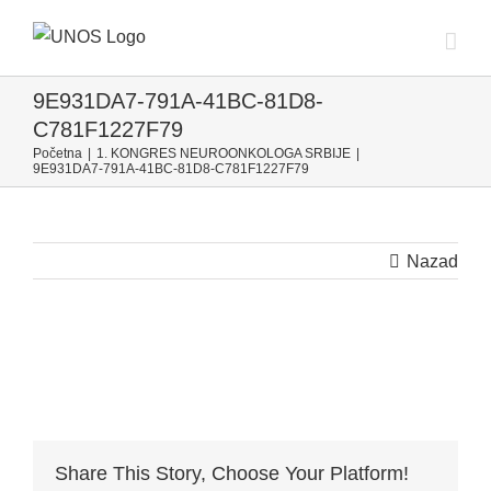
Skip
to
content
9E931DA7-791A-41BC-81D8-
C781F1227F79
Početna
|
1. KONGRES NEUROONKOLOGA SRBIJE
|
9E931DA7-791A-41BC-81D8-C781F1227F79
Nazad
Share This Story, Choose Your Platform!