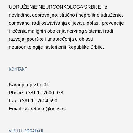
UDRUŽENјE NEUROONKOLOGA SRBIJE je
nevladino, dobrovolјno, stručno i neprofitno udruženje,
osnovano radi ostvarivanja cilјeva u oblasti prevencije
i lečenja malignih obolenja nervnog sistema i radi
razvoja, podrške i unapređenja u oblasti
neuroonkologije na teritoriji Republike Srbije.
KONTAKT
Karadjordjev trg 34
Phone: +381 11 2600.978
Fax: +381 11 2604.590
Email:
secretariat@unos.rs
VESTI I DOGAĐAJI