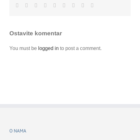
Facebook
Twitter
LinkedIn
Reddit
Whatsapp
Tumblr
Pinterest
Vk
Email
Ostavite komentar
You must be
logged in
to post a comment.
O NAMA