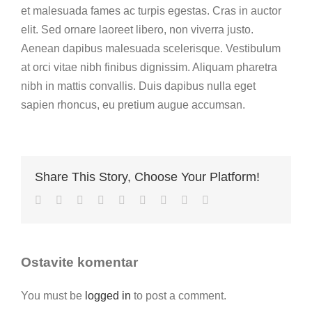
et malesuada fames ac turpis egestas. Cras in auctor
elit. Sed ornare laoreet libero, non viverra justo.
Aenean dapibus malesuada scelerisque. Vestibulum
at orci vitae nibh finibus dignissim. Aliquam pharetra
nibh in mattis convallis. Duis dapibus nulla eget
sapien rhoncus, eu pretium augue accumsan.
Share This Story, Choose Your Platform!
Facebook
Twitter
LinkedIn
Reddit
Whatsapp
Tumblr
Pinterest
Vk
Email
Ostavite komentar
You must be
logged in
to post a comment.