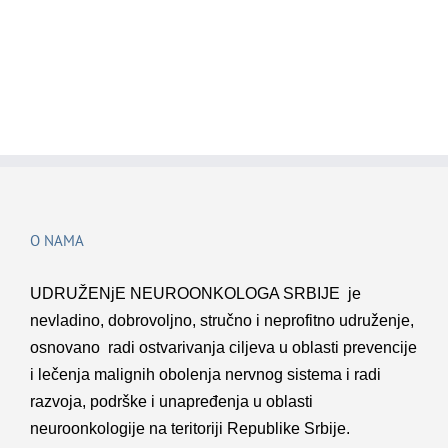
O NAMA
UDRUŽENјE NEUROONKOLOGA SRBIJE je
nevladino, dobrovolјno, stručno i neprofitno udruženje,
osnovano radi ostvarivanja cilјeva u oblasti prevencije
i lečenja malignih obolenja nervnog sistema i radi
razvoja, podrške i unapređenja u oblasti
neuroonkologije na teritoriji Republike Srbije.