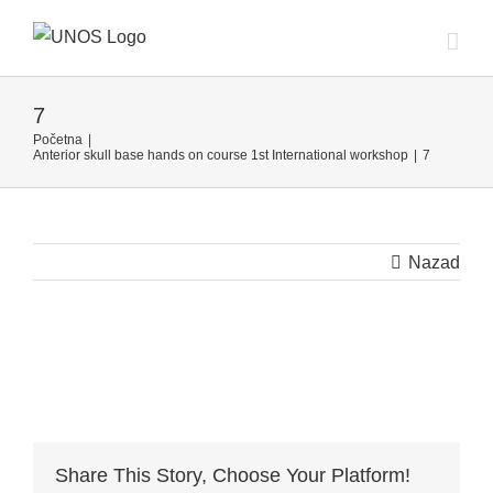
Skip
to
content
7
Početna
|
Anterior skull base hands on course 1st International workshop
|
7
Nazad
Share This Story, Choose Your Platform!