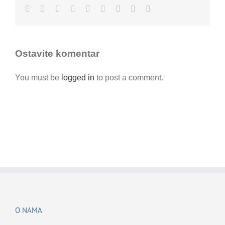
Facebook
Twitter
LinkedIn
Reddit
Whatsapp
Tumblr
Pinterest
Vk
Email
Ostavite komentar
You must be
logged in
to post a comment.
O NAMA