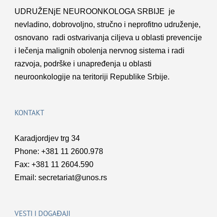
UDRUŽENјE NEUROONKOLOGA SRBIJE je
nevladino, dobrovolјno, stručno i neprofitno udruženje,
osnovano radi ostvarivanja cilјeva u oblasti prevencije
i lečenja malignih obolenja nervnog sistema i radi
razvoja, podrške i unapređenja u oblasti
neuroonkologije na teritoriji Republike Srbije.
KONTAKT
Karadjordjev trg 34
Phone: +381 11 2600.978
Fax: +381 11 2604.590
Email:
secretariat@unos.rs
VESTI I DOGAĐAJI