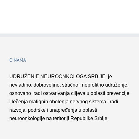
O NAMA
UDRUŽENјE NEUROONKOLOGA SRBIJE je
nevladino, dobrovolјno, stručno i neprofitno udruženje,
osnovano radi ostvarivanja cilјeva u oblasti prevencije
i lečenja malignih obolenja nervnog sistema i radi
razvoja, podrške i unapređenja u oblasti
neuroonkologije na teritoriji Republike Srbije.