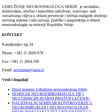
UDRUŽENјE NEUROONKOLOGA SRBIJE je nevladino,
dobrovolјno, stručno i neprofitno udruženje, osnovano radi
ostvarivanja cilјeva u oblasti prevencije i lečenja malignih obolenja
nervnog sistema i radi razvoja, podrške i unapređenja u oblasti
neuroonkologije na teritoriji Republike Srbije.
KONTAKT
Karadjordjev trg 34
Phone: +381 11 2600.978
Fax: +381 11 2604.590
Email:
secretariat@unos.rs
Vesti i događaji
Drugi kongres Udruženja neuroonkologa Srbije
SEMINAR NEUROFIBROMATOZA TIP 1
MULTIDISCIPLINARNI PRISTUP LEČENJU
NACIONALNI SEMINAR KONTROVERZE U
NEUROHIRURGIJI I NEUROONKOLOGIJI
MEDICINSKI FAKULTET UNIVERZITETA U