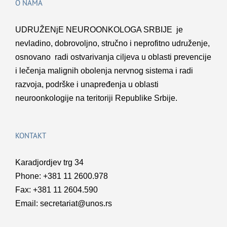
O NAMA
UDRUŽENјE NEUROONKOLOGA SRBIJE je
nevladino, dobrovolјno, stručno i neprofitno udruženje,
osnovano radi ostvarivanja cilјeva u oblasti prevencije
i lečenja malignih obolenja nervnog sistema i radi
razvoja, podrške i unapređenja u oblasti
neuroonkologije na teritoriji Republike Srbije.
KONTAKT
Karadjordjev trg 34
Phone: +381 11 2600.978
Fax: +381 11 2604.590
Email:
secretariat@unos.rs