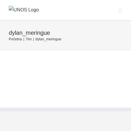
Skip
to
content
dylan_meringue
Početna
|
Tim
|
dylan_meringue