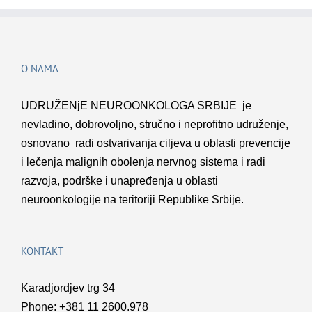
O NAMA
UDRUŽENјE NEUROONKOLOGA SRBIJE je
nevladino, dobrovolјno, stručno i neprofitno udruženje,
osnovano radi ostvarivanja cilјeva u oblasti prevencije
i lečenja malignih obolenja nervnog sistema i radi
razvoja, podrške i unapređenja u oblasti
neuroonkologije na teritoriji Republike Srbije.
KONTAKT
Karadjordjev trg 34
Phone: +381 11 2600.978